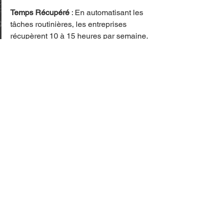
Temps Récupéré
 : En automatisant les 
tâches routinières, les entreprises 
récupèrent 10 à 15 heures par semaine.
Évolutivité
 : OGALO permet aux 
entreprises de passer de 100 à plus de 
1 000 expéditions mensuelles sans 
ajouter de personnel.
Réduction des Erreurs
 : Les systèmes 
automatisés d'OGALO réduisent le taux 
d'erreur à moins de 0,5 %.
Perspectives d'Avenir
Last Link Dynamics continue d'innover, 
avec des analyses d'impact 
environnemental prévues pour une 